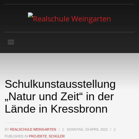
Schulkunstausstellung
„Natur und Zeit“ in der
Lände in Kressbronn
BY
REALSCHULE WEINGARTEN
/
SONNTAG, 03 APRIL 2022
/
PUBLISHED IN
PROJEKTE
,
SCHÜLER