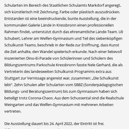
Schularten im Bereich des Staatlichen Schulamts Markdorf angeregt,
sich künstlerisch mit Zeichnung, Farbe oder plastisch auszudrücken.
Entstanden ist eine beeindruckende, bunte Ausstellung, die in der
kommunalen Galerie Lände in Kressbronn einen professionellen
Rahmen findet, unterstützt durch das ehrenamtliche Lände-Team. Uli
Schubert, Lehrer am Welfen-Gymnasium und Teil des siebenköpfigen
Schulkunst-Teams, beschrieb in der Rede zur Eröffnung, dass Kunst
die Zeit anhalte, den Wandel spielerisch erkunde. Nach einer liebevoll
inszenierten Dino-Ei-Parade von Schülerinnen und Schülern des
Bildungszentrums Parkschule Kressbronn fasste Nele Gerhard, die als
Vertreterin des landesweiten Schulkunst-Programms extra aus
Stuttgart zur Vernissage angereist war, zusammen: „Die Schulkunst
lebt“. Zehn Schulen aller Schularten vom SBBZ (Sonderpädagogischen
Bildungs- und Beratungszentrum) bis zum Gymnasium haben sich
beteiligt trotz Corona-Chaos. Aus dem Schussental sind die Realschule
Weingarten und das Welfen-Gymnasium mit mehreren Arbeiten
vertreten.
Die Ausstellung dauert bis 24. April 2022, der Eintritt ist frei.